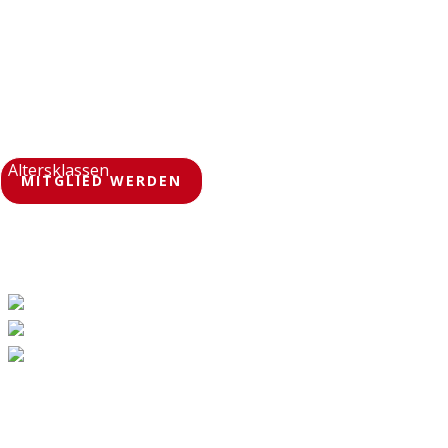
10+
Sportarten
Alle
Altersklassen
MITGLIED WERDEN
1000+
Mitglieder