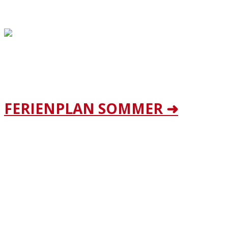
Sommerferien 09.07.-22.08.2026
In den Sommerferien gilt bei uns ein angepasster Ferienkur
FERIENPLAN SOMMER ➜
Bei kurzfristigen Änderungen informieren wir unsere Mitg
Bei Fragen melde dich unter info@bornimer-sc.de Dein T