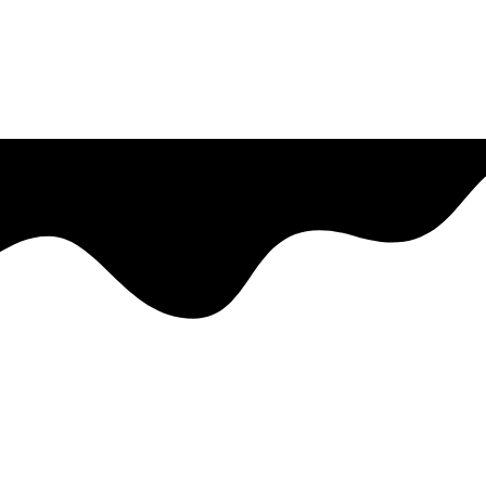
hasport und vieles mehr – von Krabbelalter bis Seniorensp