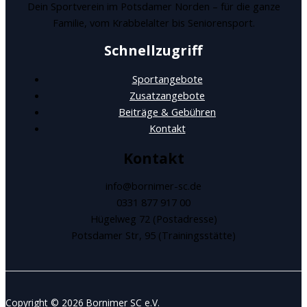
Dein Sportverein im Potsdamer Norden – für die ganze
Familie, vom Krabbelalter bis Seniorensport.
Schnellzugriff
Sportangebote
Zusatzangebote
Beiträge & Gebühren
Kontakt
Kontakt
info@bornimer-sc.de
0331 877 917 00
Hügelweg 72 (Postadresse)
Potsdamer Str, 95 (Trainingsstätte)
Copyright © 2026 Bornimer SC e.V.