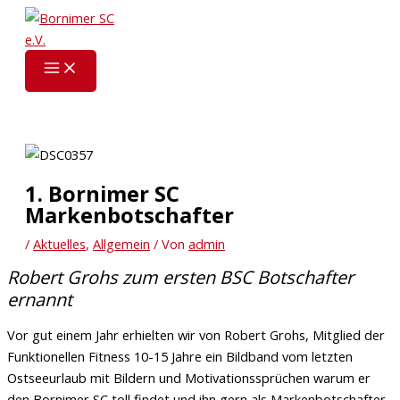
Zum
Inhalt
springen
1. Bornimer SC
Markenbotschafter
/
Aktuelles
,
Allgemein
/ Von
admin
Robert Grohs zum ersten BSC Botschafter
ernannt
Vor gut einem Jahr erhielten wir von Robert Grohs, Mitglied der
Funktionellen Fitness 10-15 Jahre ein Bildband vom letzten
Ostseeurlaub mit Bildern und Motivationssprüchen warum er
den Bornimer SC toll findet und ihn gern als Markenbotschafter