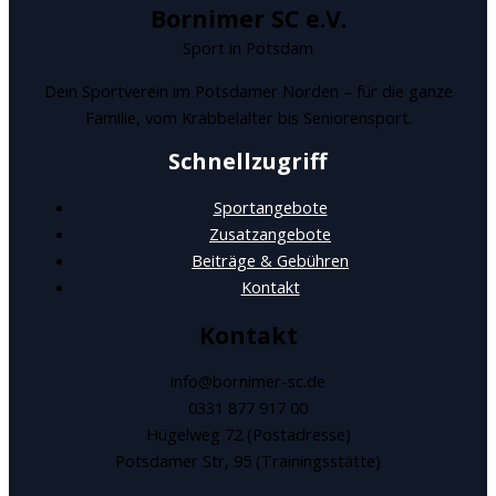
Bornimer SC e.V.
Sport in Potsdam
Dein Sportverein im Potsdamer Norden – für die ganze
Familie, vom Krabbelalter bis Seniorensport.
Schnellzugriff
Sportangebote
Zusatzangebote
Beiträge & Gebühren
Kontakt
Kontakt
info@bornimer-sc.de
0331 877 917 00
Hügelweg 72 (Postadresse)
Potsdamer Str, 95 (Trainingsstätte)