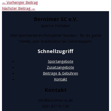
←
Vorheriger Beitrag
Nächster Beitrag
→
Bornimer SC e.V.
Sport in Potsdam
Dein Sportverein im Potsdamer Norden – für die ganze
Familie, vom Krabbelalter bis Seniorensport.
Schnellzugriff
Sportangebote
Zusatzangebote
Beiträge & Gebühren
Kontakt
Kontakt
info@bornimer-sc.de
0331 877 917 00