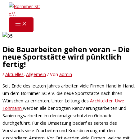
Zum
Inhalt
springen
Die Bauarbeiten gehen voran – Die
neue Sportstätte wird pünktlich
fertig!
/
Aktuelles
,
Allgemein
/ Von
admin
Seit Ende des letzten Jahres arbeiten viele Firmen Hand in Hand,
um dem Bornimer SC e.V. die neue Sportstätte nach Ihren
Wünschen zu errichten. Unter Leitung des
Architekten Uwe
Fohmann
werden alle benötigten Renovierungsarbeiten und
Sanierungsarbeiten im denkmalgeschützten Gebäude
durchgeführt. Für die Umsetzung bedarf es seitens des
Vorstands viele Zuarbeiten und Koordinierung mit den
zuständigen Ämtern. Vor Ort werden viele Firmen, welche mit