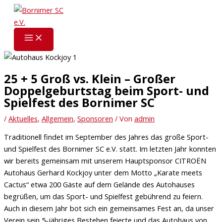
Zum
Inhalt
springen
25 + 5 Groß vs. Klein – Großer
Doppelgeburtstag beim Sport- und
Spielfest des Bornimer SC
/
Aktuelles
,
Allgemein
,
Sponsoren
/ Von
admin
Traditionell findet im September des Jahres das große Sport-
und Spielfest des Bornimer SC e.V. statt. Im letzten Jahr konnten
wir bereits gemeinsam mit unserem Hauptsponsor CITROËN
Autohaus Gerhard Kockjoy unter dem Motto „Karate meets
Cactus“ etwa 200 Gäste auf dem Gelände des Autohauses
begrüßen, um das Sport- und Spielfest gebührend zu feiern.
Auch in diesem Jahr bot sich ein gemeinsames Fest an, da unser
Verein sein 5-jähriges Bestehen feierte und das Autohaus von