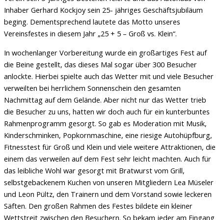
Inhaber Gerhard Kockjoy sein 25- jähriges Geschäftsjubiläum
beging. Dementsprechend lautete das Motto unseres
Vereinsfestes in diesem Jahr „25 + 5 – Groß vs. Klein“.
In wochenlanger Vorbereitung wurde ein großartiges Fest auf
die Beine gestellt, das dieses Mal sogar über 300 Besucher
anlockte. Hierbei spielte auch das Wetter mit und viele Besucher
verweilten bei herrlichem Sonnenschein den gesamten
Nachmittag auf dem Gelände. Aber nicht nur das Wetter trieb
die Besucher zu uns, hatten wir doch auch für ein kunterbuntes
Rahmenprogramm gesorgt. So gab es Moderation mit Musik,
Kinderschminken, Popkornmaschine, eine riesige Autohüpfburg,
Fitnesstest für Groß und Klein und viele weitere Attraktionen, die
einem das verweilen auf dem Fest sehr leicht machten. Auch für
das leibliche Wohl war gesorgt mit Bratwurst vom Grill,
selbstgebackenem Kuchen von unseren Mitgliedern Lea Müseler
und Leon Pültz, den Trainern und dem Vorstand sowie leckeren
Säften. Den großen Rahmen des Festes bildete ein kleiner
Wettstreit zwischen den Besuchern. So bekam jeder am Eingang