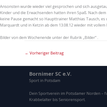
Ansonsten wurde wieder viel gesprochen und sich ausgetau
Kinder und die Erwachsenden hatten ihren Spaß. Nach dem F
keine Pause gemacht so Haupttrainer Matthias Tausch, es wu
Marquardt und in Ketzin ab dem 13.08.12 wieder mit vollem E
Bilder von dem Wochenende unter der Rubrik „Bilder“ .
←
Vorheriger Beitrag
Bornimer SC e.V.
Sport in Potsdam
Dein Sportverein im Potsdamer Norden – fü
Krabbelalter bis Seniorensport.