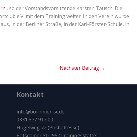
ern
, so der Vorstandsvorsitzende Karsten Tausch. Die
tclub e.V. mit dem Training weiter. In den Verein wurde
 in der Berliner Straße, in der Karl-Förster-Schule, in
Nächster Beitrag
→
Kontakt
info@bornimer-sc.de
0331 877 917 00
Hügelweg 72 (Postadresse)
Potsdamer Str, 95 (Trainingsstätte)