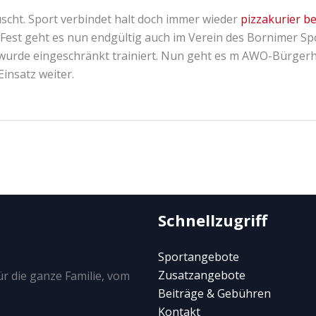
scht. Sport verbindet halt doch immer wieder
pizzakurier b
est geht es nun endgültig auch im Verein des Bornimer Spor
rde eingeschränkt trainiert. Nun geht es m AWO-Bürgerhaus,
insatz weiter.
Schnellzugriff
Sportangebote
Zusatzangebote
r die ganze Familie, vom
Beiträge & Gebühren
Kontakt